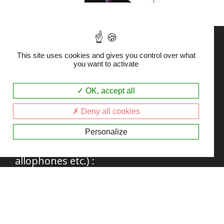
This site uses cookies and gives you control over what
you want to activate
Saison littéraire 2025-
OK, accept all
2026
Deny all cookies
Nous organisons auprès de tous les
Personalize
publics (adultes, scolaires, détenus,
allophones etc.) :
– Des
rencontres d’auteurs
,
– Des
ateliers d’écriture
,
– Un
concours de nouvelles
,