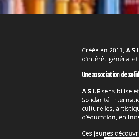
Créée en 2011,
A.S.I
d’intérêt général e
Une association de soli
A.S.I.E
sensibilise e
Solidarité Internati
culturelles, artist
d’éducation, en Ind
Ces jeunes découvr