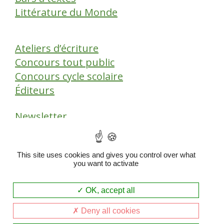
Littérature du Monde
Ateliers d’écriture
Concours tout public
Concours cycle scolaire
Éditeurs
Newsletter
This site uses cookies and gives you control over what
you want to activate
© 2026 Tu connais la nouvelle ? |
OK, accept all
Politique de confidentialité
|
Mentions légales
|
Deny all cookies
Plan du site