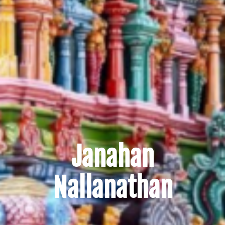
Janahan
Nallanathan