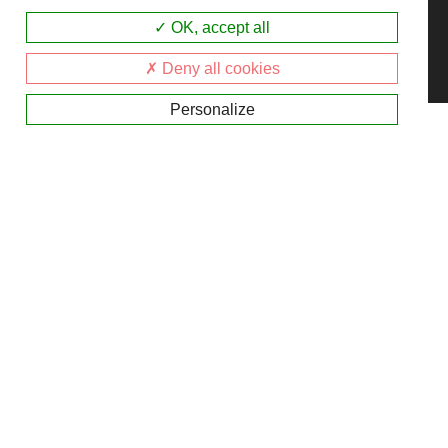
est le premier tome.
OK, accept all
Deny all cookies
Personalize
12 rue de la République
45800 SAINT-JEAN-DE-BRAYE
L’association