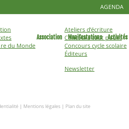
AGENDA
ation
Ateliers d’écriture
Association
Manifestations
Activités
extes
Concours tout public
ure du Monde
Concours cycle scolaire
Éditeurs
Newsletter
dentialité
|
Mentions légales
|
Plan du site